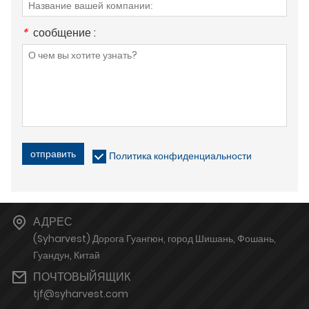
*
сообщение :
отправить
Политика конфиденциальности
АДРЕС
(Syharvest) Дорога Гуангюн, город Шишань, Фошань,
Гуандун, Китай
ПОЧТОВЫЙЯЩИК
tjf@syharvest.com